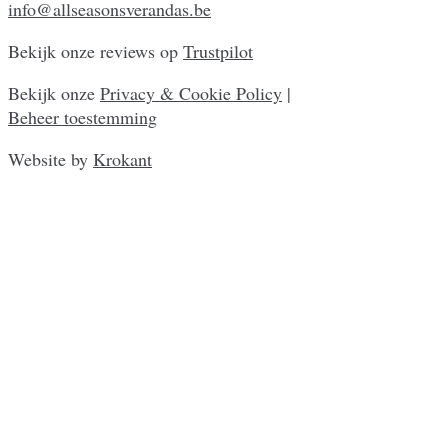
info@allseasonsverandas.be
Bekijk onze reviews op
Trustpilot
Bekijk onze
Privacy & Cookie Policy
|
Beheer toestemming
Website by
Krokant
Close
this
module
Bouwverlof bij All
Seasons Veranda’s
Van vrijdag 10/07/2026 tot en met maandag
03/08/2026 genieten wij van ons bouwverlof.